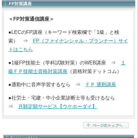
FP対策講座
＜FP対策通信講座＞
●LECのFP講座（キーワード検索欄で「1級」と検
索） ⇒
FP（ファイナンシャル・プランナー）サイ
トはこちら
●1級FP技能士（学科試験対策）のWEB講座 ⇒
１
級ＦＰ技能士資格対策講座
（資格対策ドットコム）
●通勤中に音声学習するなら ⇒
ＦＰ 通勤講座
●社労士・宅建・中小企業診断士等も受けるなら
⇒
月額定額サービス【ウケホーダイ】