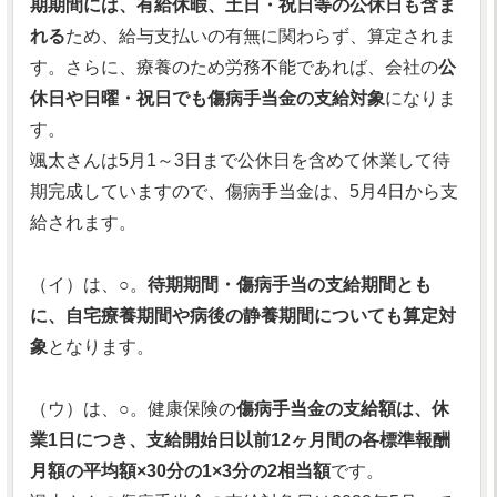
期期間には、有給休暇、土日・祝日等の公休日も含ま
れる
ため、給与支払いの有無に関わらず、算定されま
す。さらに、療養のため労務不能であれば、会社の
公
休日や日曜・祝日でも傷病手当金の支給対象
になりま
す。
颯太さんは5月1～3日まで公休日を含めて休業して待
期完成していますので、傷病手当金は、5月4日から支
給されます。
（イ）は、○。
待期期間・傷病手当の支給期間とも
に、自宅療養期間や病後の静養期間についても算定対
象
となります。
（ウ）は、○。健康保険の
傷病手当金の支給額は、休
業1日につき、支給開始日以前12ヶ月間の各標準報酬
月額の平均額×30分の1×3分の2相当額
です。