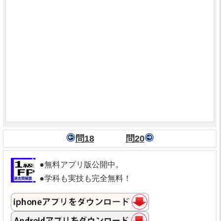
問18
問20
●無料アプリ版公開中。
●学科も実技も完全無料！