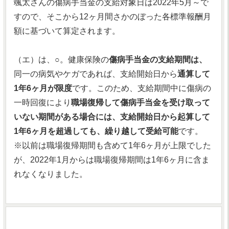
颯太さんの傷病手当金の支給対象日は2022年5月～で
すので、そこから12ヶ月間さかのぼった各標準報酬月
額に基づいて算定されます。
（エ）は、○。健康保険の
傷病手当金の支給期間は、
同一の病気やケガであれば、支給開始日から
通算して
1年6ヶ月が限度
です。このため、支給期間中に傷病の
一時回復により
職場復帰して傷病手当金を受け取って
いない期間がある場合には、支給開始日から起算して
1年6ヶ月を超過しても、繰り越して受給可能
です。
※以前は職場復帰期間も含めて1年6ヶ月が上限でした
が、2022年1月からは職場復帰期間は1年6ヶ月に含ま
れなくなりました。