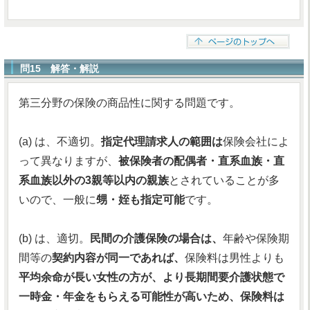
問15 解答・解説
第三分野の保険の商品性に関する問題です。
(a) は、不適切。
指定代理請求人の範囲は
保険会社によ
って異なりますが、
被保険者の配偶者・直系血族・直
系血族以外の3親等以内の親族
とされていることが多
いので、一般に
甥・姪も指定可能
です。
(b) は、適切。
民間の介護保険の場合は、
年齢や保険期
間等の
契約内容が同一であれば、
保険料は男性よりも
平均余命が長い女性の方が、より長期間要介護状態で
一時金・年金をもらえる可能性が高いため、保険料は