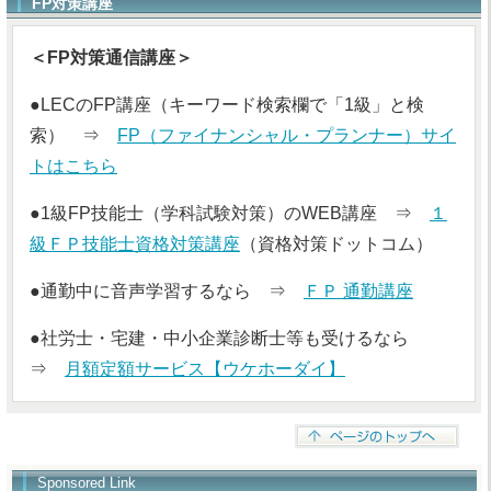
FP対策講座
＜FP対策通信講座＞
●LECのFP講座（キーワード検索欄で「1級」と検
索） ⇒
FP（ファイナンシャル・プランナー）サイ
トはこちら
●1級FP技能士（学科試験対策）のWEB講座 ⇒
１
級ＦＰ技能士資格対策講座
（資格対策ドットコム）
●通勤中に音声学習するなら ⇒
ＦＰ 通勤講座
●社労士・宅建・中小企業診断士等も受けるなら
⇒
月額定額サービス【ウケホーダイ】
Sponsored Link