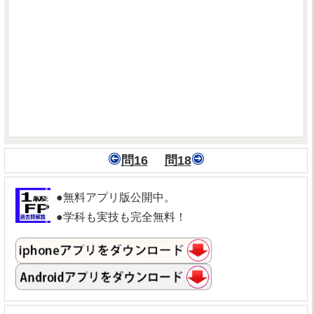
問16
問18
●無料アプリ版公開中。
●学科も実技も完全無料！