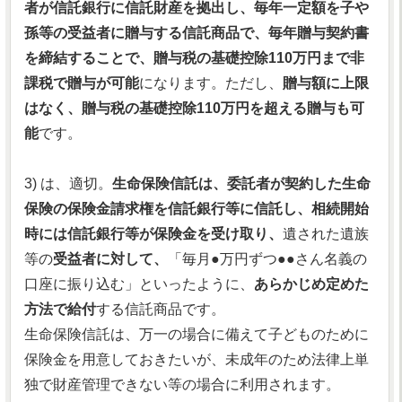
者が信託銀行に信託財産を拠出し、毎年一定額を子や
孫等の受益者に贈与する信託商品で、毎年贈与契約書
を締結することで、贈与税の基礎控除110万円まで非
課税で贈与が可能
になります。ただし、
贈与額に上限
はなく、贈与税の基礎控除110万円を超える贈与も可
能
です。
3) は、適切。
生命保険信託は、委託者が契約した生命
保険の保険金請求権を信託銀行等に信託し、相続開始
時には信託銀行等が保険金を受け取り、
遺された遺族
等の
受益者に対して、
「毎月●万円ずつ●●さん名義の
口座に振り込む」といったように、
あらかじめ定めた
方法で給付
する信託商品です。
生命保険信託は、万一の場合に備えて子どものために
保険金を用意しておきたいが、未成年のため法律上単
独で財産管理できない等の場合に利用されます。