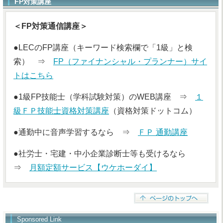
FP対策講座
＜FP対策通信講座＞
●LECのFP講座（キーワード検索欄で「1級」と検
索） ⇒
FP（ファイナンシャル・プランナー）サイ
トはこちら
●1級FP技能士（学科試験対策）のWEB講座 ⇒
１
級ＦＰ技能士資格対策講座
（資格対策ドットコム）
●通勤中に音声学習するなら ⇒
ＦＰ 通勤講座
●社労士・宅建・中小企業診断士等も受けるなら
⇒
月額定額サービス【ウケホーダイ】
Sponsored Link