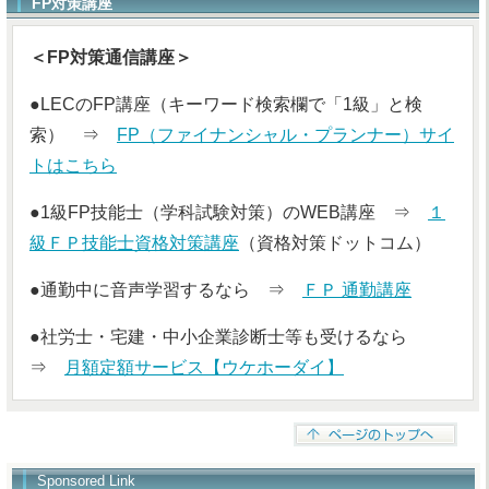
FP対策講座
＜FP対策通信講座＞
●LECのFP講座（キーワード検索欄で「1級」と検
索） ⇒
FP（ファイナンシャル・プランナー）サイ
トはこちら
●1級FP技能士（学科試験対策）のWEB講座 ⇒
１
級ＦＰ技能士資格対策講座
（資格対策ドットコム）
●通勤中に音声学習するなら ⇒
ＦＰ 通勤講座
●社労士・宅建・中小企業診断士等も受けるなら
⇒
月額定額サービス【ウケホーダイ】
Sponsored Link