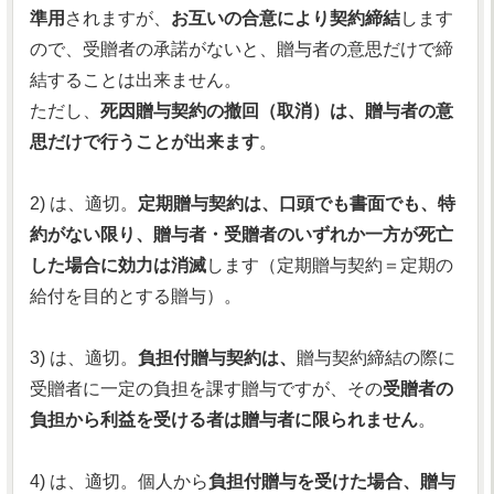
準用
されますが、
お互いの合意により契約締結
します
ので、受贈者の承諾がないと、贈与者の意思だけで締
結することは出来ません。
ただし、
死因贈与契約の撤回（取消）は、贈与者の意
思だけで行うことが出来ます
。
2) は、適切。
定期贈与契約は、口頭でも書面でも、特
約がない限り、贈与者・受贈者のいずれか一方が死亡
した場合に効力は消滅
します（定期贈与契約＝定期の
給付を目的とする贈与）。
3) は、適切。
負担付贈与契約は、
贈与契約締結の際に
受贈者に一定の負担を課す贈与ですが、その
受贈者の
負担から利益を受ける者は贈与者に限られません
。
4) は、適切。個人から
負担付贈与を受けた場合、贈与