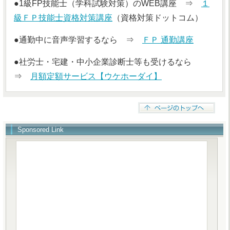
●1級FP技能士（学科試験対策）のWEB講座 ⇒
１
級ＦＰ技能士資格対策講座
（資格対策ドットコム）
●通勤中に音声学習するなら ⇒
ＦＰ 通勤講座
●社労士・宅建・中小企業診断士等も受けるなら
⇒
月額定額サービス【ウケホーダイ】
Sponsored Link