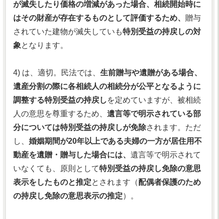
が滅失したり価格の増減があった場合、相続開始時に
はその財産が存在するものとして評価するため、
贈与
されていた建物が滅失していも
特別受益の持戻しの対
象
となります。
4) は、適切。民法では、
生前贈与や遺贈がある場合、
遺産分割の際に各相続人の相続分が公平となるように
調整する特別受益の持戻し
を定めていますが、被相続
人の意思を尊重するため、
遺言等で明示されている部
分については特別受益の持戻しが免除
されます。ただ
し、
婚姻期間が20年以上である夫婦の一方が居住用不
動産を遺贈・贈与した場合には、
遺言等で明示されて
いなくても、原則として
特別受益の持戻し免除の意思
表示をしたものと推定
とされます（
配偶者保護のため
の持戻し免除の意思表示の推定
）。