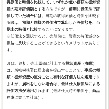
得原価と時価を比較して、いずれか低い価額を棚卸資
産の期末評価額とする
方法ですが、
前期に低価法で評
価していた場合には、
当期の取得原価と時価を比較す
る際は、
前期と同様の原価法で算出した評価額を、当
期末の時価と比較
することになります。
※低価法を選択すると、売却前に、資産の時価減少を
損益に反映することができるというメリットがありま
す。
3) は、適切。売上原価に計上する
棚卸資産（在庫）
は、
所轄税務署に届出書を提出することで、
事業の種
類・棚卸資産の区分ごとに有利な評価方法を選定
でき
ますが、
届出をしない場合は、最終仕入原価法による
評価方法が適用
されます（最終仕入時の単価を、商品
在庫に乗じて計算）。