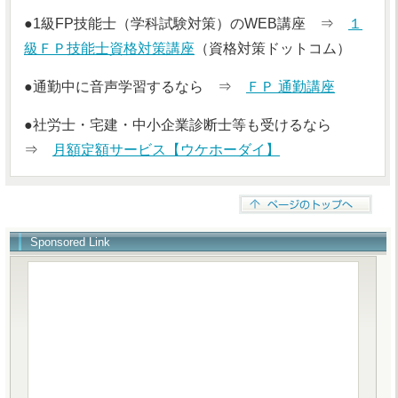
●1級FP技能士（学科試験対策）のWEB講座 ⇒
１
級ＦＰ技能士資格対策講座
（資格対策ドットコム）
●通勤中に音声学習するなら ⇒
ＦＰ 通勤講座
●社労士・宅建・中小企業診断士等も受けるなら
⇒
月額定額サービス【ウケホーダイ】
Sponsored Link