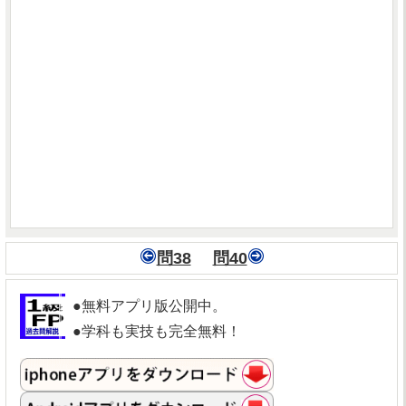
問38
問40
●無料アプリ版公開中。
●学科も実技も完全無料！