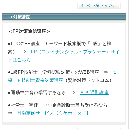
FP対策講座
＜FP対策通信講座＞
●LECのFP講座（キーワード検索欄で「1級」と検
索） ⇒
FP（ファイナンシャル・プランナー）サイ
トはこちら
●1級FP技能士（学科試験対策）のWEB講座 ⇒
１
級ＦＰ技能士資格対策講座
（資格対策ドットコム）
●通勤中に音声学習するなら ⇒
ＦＰ 通勤講座
●社労士・宅建・中小企業診断士等も受けるなら
⇒
月額定額サービス【ウケホーダイ】