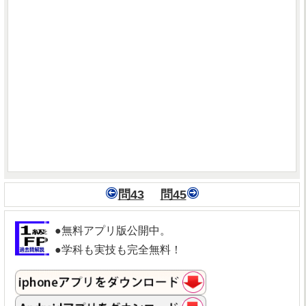
問43
問45
●無料アプリ版公開中。
●学科も実技も完全無料！