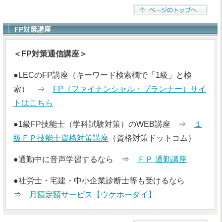
FP対策講座
＜FP対策通信講座＞
●LECのFP講座（キーワード検索欄で「1級」と検
索） ⇒
FP（ファイナンシャル・プランナー）サイ
トはこちら
●1級FP技能士（学科試験対策）のWEB講座 ⇒
１
級ＦＰ技能士資格対策講座
（資格対策ドットコム）
●通勤中に音声学習するなら ⇒
ＦＰ 通勤講座
●社労士・宅建・中小企業診断士等も受けるなら
⇒
月額定額サービス【ウケホーダイ】