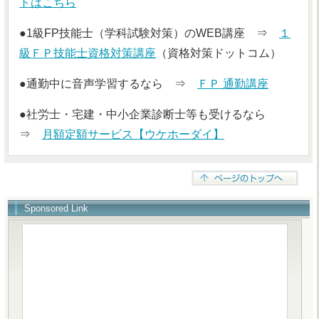
トはこちら
●1級FP技能士（学科試験対策）のWEB講座 ⇒
１
級ＦＰ技能士資格対策講座
（資格対策ドットコム）
●通勤中に音声学習するなら ⇒
ＦＰ 通勤講座
●社労士・宅建・中小企業診断士等も受けるなら
⇒
月額定額サービス【ウケホーダイ】
Sponsored Link