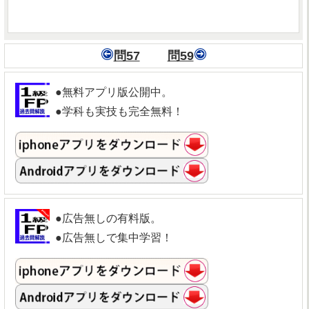
問57
問59
●無料アプリ版公開中。
●学科も実技も完全無料！
●広告無しの有料版。
●広告無しで集中学習！