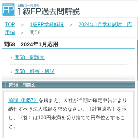
TOP
＞
1級FP学科解説
＞
2024年1月学科試験 応
用編
＞
問58
問58 2024年1月応用
問58 問題文
問58 解答・解説
問58 問題文
前問《問57》
を踏まえ、Ｘ社が当期の確定申告により
納付すべき法人税額を求めなさい。〔計算過程〕を示
し、〈答〉は100円未満を切り捨てて円単位とするこ
と。