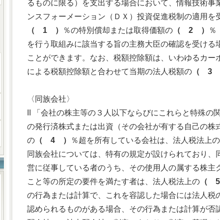
るものに限る）を支出する場合において、情報技術事
ンスフォーメーション（ＤＸ）投資促進税制の適用を
（ 1 ）
％の特別償却または取得価額の
（ 2 ）
％
を行う取組みに該当する旨の主務大臣の確認を受ける
ことができます。なお、税額控除額は、いわゆるカー
による税額控除額と合わせて当期の法人税額の
（ 3
〈同族会社〉
II 「会社の株主等の３人以下ならびにこれらと特殊
の発行済株式または出資（その会社が有する自己の株
の
（ 4 ）
％超を所有している会社は、法人税法上の
同族会社については、特有の規定が設けられており、
営に従事している者のうち、その使用人の属する株主グ
こと等の所定の要件を満たす者は、法人税法上の
（ 
の行為または計算で、これを容認した場合には法人税
認められるものがある場合、その行為または計算が否