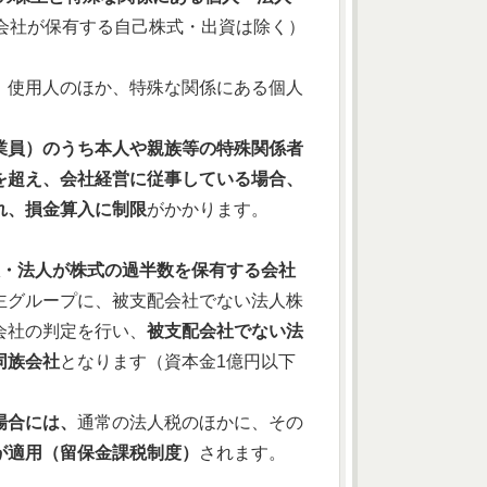
会社が保有する自己株式・出資は除く）
、使用人のほか、特殊な関係にある個人
業員）のうち本人や親族等の特殊関係者
を超え、会社経営に従事している場合、
れ、損金算入に制限
がかかります。
人・法人が株式の過半数を保有する会社
主グループに、被支配会社でない法人株
会社の判定を行い、
被支配会社でない法
同族会社
となります（資本金1億円以下
場合には、
通常の法人税のほかに、その
が適用（留保金課税制度）
されます。