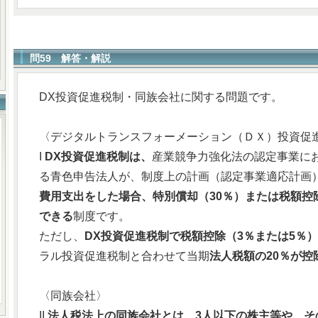
問59 解答・解説
DX投資促進税制・同族会社に関する問題です。
〈デジタルトランスフォーメーション（ＤＸ）投資促
I
DX投資促進税制は、
産業競争力強化法の認定事業に
る青色申告法人が、制度上の計画（認定事業適応計画
費用支出をした場合、特別償却（30％）または税額控
できる
制度です。
ただし、
DX投資促進税制で税額控除（3％または5％
ラル投資促進税制と合わせて当期
法人税額の20％が控
〈同族会社〉
II
法人税法上の同族会社とは、3人以下の株主等や、そ