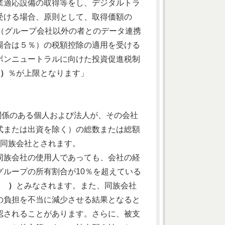
業適応設備の取得等をし、デジタルトラ
受ける場合、原則として、取得価額の
（グループ会社以外の者とのデータ連携
場合は５％）の税額控除の適用を受ける
ボンニュートラルに向けた投資促進税制
 ）
％が上限となります」
の関係のある個人および法人が、その会社
式または出資を除く）の総数または総額
同族会社とされます。
同族会社の使用人であっても、会社の経
ループの所有割合が10％を超えている
5 ）
とみなされます。また、同族会社
の負担を不当に減少させる結果となると
認されることがあります。さらに、被支