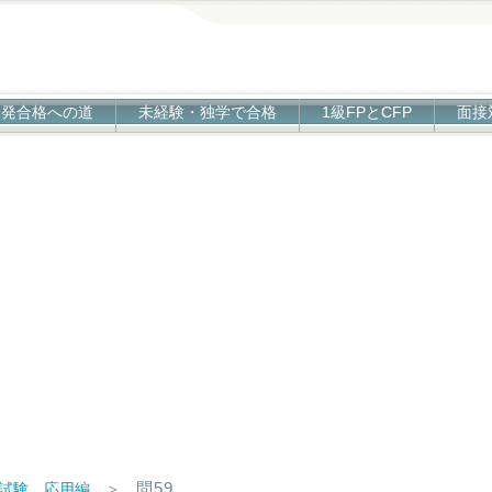
1発合格への道
未経験・独学で合格
1級FPとCFP
面接
問59
科試験 応用編
＞