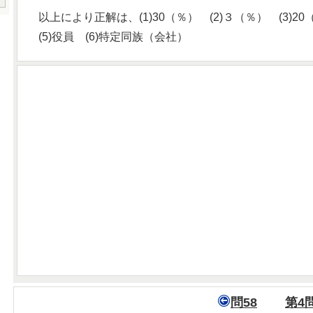
以上により正解は、(1)30（％） (2)３（％） (3)20
(5)役員 (6)特定同族（会社）
問58
第4