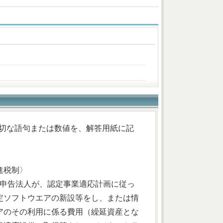
も適切な語句または数値を、解答用紙に記
進税制〉
色申告法人が、認定事業適応計画に従っ
定ソフトウエアの新設等をし、または情
アのその利用に係る費用（繰延資産とな