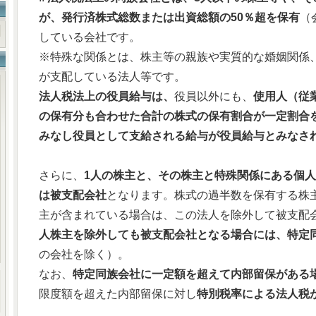
が、発行済株式総数または出資総額の50％超を保有
（
している会社です。
※特殊な関係とは、株主等の親族や実質的な婚姻関係
が支配している法人等です。
法人税法上の役員給与は、
役員以外にも、
使用人（従
の保有分も合わせた合計の株式の保有割合が一定割合
みなし役員として支給される給与が役員給与とみなさ
さらに、
1人の株主と、その株主と特殊関係にある個
は被支配会社
となります。株式の過半数を保有する株
主が含まれている場合は、この法人を除外して被支配
人株主を除外しても被支配会社となる場合には、特定
の会社を除く）。
なお、
特定同族会社に一定額を超えて内部留保がある
限度額を超えた内部留保に対し
特別税率による法人税