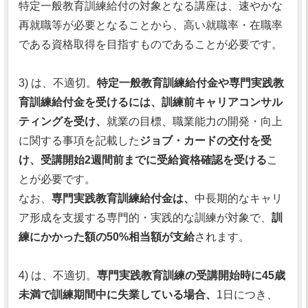
特定一般教育訓練給付の対象となる講座は、速やかな
再就職等が必要となることから、高い就職率・在職率
である資格取得を目指すものであることが必要です。
3) は、不適切。
特定一般教育訓練給付金や専門実践教
育訓練給付金を受けるには、訓練前キャリアコンサル
ティングを受け、
就業の目標、職業能力の開発・向上
に関する事項を記載した
ジョブ・カードの交付を受
け、受講開始2週間前までに受給資格確認を受ける
こ
とが必要です。
なお、
専門実践教育訓練給付金は、
中長期的なキャリ
ア形成を支援する専門的・実践的な訓練が対象で、
訓
練にかかった額の50%相当額が支給
されます。
4) は、不適切。
専門実践教育訓練の受講開始時に45歳
未満で訓練期間中に失業している場合、
1日につき、