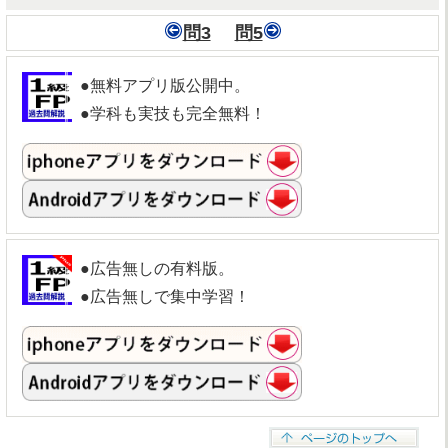
問3
問5
●無料アプリ版公開中。
●学科も実技も完全無料！
●広告無しの有料版。
●広告無しで集中学習！