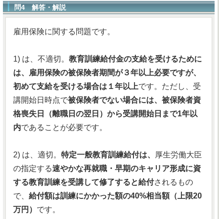
問4 解答・解説
雇用保険に関する問題です。
1) は、不適切。
教育訓練給付金の支給を受けるために
は、雇用保険の被保険者期間が３年以上必要ですが、
初めて支給を受ける場合は１年以上
です。ただし、受
講開始日時点で
被保険者でない場合には、被保険者資
格喪失日（離職日の翌日）から受講開始日まで1年以
内
であることが必要です。
2) は、適切。
特定一般教育訓練給付は、
厚生労働大臣
の指定する
速やかな再就職・早期のキャリア形成に資
する教育訓練を受講して修了すると給付
されるもの
で、
給付額は訓練にかかった額の40%相当額（上限20
万円）
です。