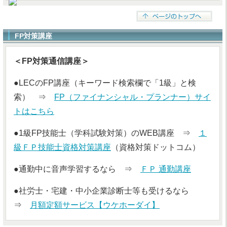
FP対策講座
＜FP対策通信講座＞
●LECのFP講座（キーワード検索欄で「1級」と検
索） ⇒
FP（ファイナンシャル・プランナー）サイ
トはこちら
●1級FP技能士（学科試験対策）のWEB講座 ⇒
１
級ＦＰ技能士資格対策講座
（資格対策ドットコム）
●通勤中に音声学習するなら ⇒
ＦＰ 通勤講座
●社労士・宅建・中小企業診断士等も受けるなら
⇒
月額定額サービス【ウケホーダイ】