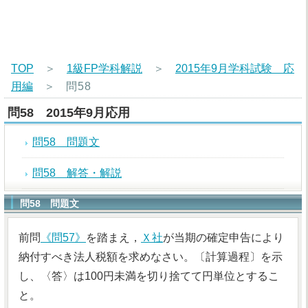
TOP
＞
1級FP学科解説
＞
2015年9月学科試験 応
用編
＞
問58
問58 2015年9月応用
問58 問題文
問58 解答・解説
問58 問題文
前問
《問57》
を踏まえ，
Ｘ社
が当期の確定申告により
納付すべき法人税額を求めなさい。〔計算過程〕を示
し、〈答〉は100円未満を切り捨てて円単位とするこ
と。