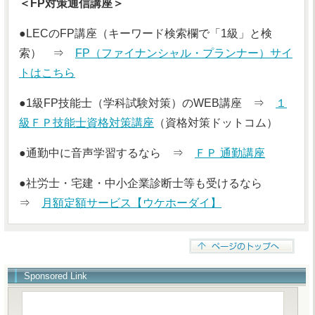
＜FP対策通信講座＞
●LECのFP講座（キーワード検索欄で「1級」と検
索） ⇒
FP（ファイナンシャル・プランナー）サイ
トはこちら
●1級FP技能士（学科試験対策）のWEB講座 ⇒
１
級ＦＰ技能士資格対策講座
（資格対策ドットコム）
●通勤中に音声学習するなら ⇒
ＦＰ 通勤講座
●社労士・宅建・中小企業診断士等も受けるなら
⇒
月額定額サービス【ウケホーダイ】
Sponsored Link