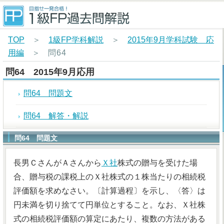
TOP
＞
1級FP学科解説
＞
2015年9月学科試験 応
用編
＞
問64
問64 2015年9月応用
問64 問題文
問64 解答・解説
問64 問題文
長男ＣさんがＡさんから
Ｘ社
株式の贈与を受けた場
合、贈与税の課税上のＸ社株式の１株当たりの相続税
評価額を求めなさい。〔計算過程〕を示し、〈答〉は
円未満を切り捨てて円単位とすること。なお、Ｘ社株
式の相続税評価額の算定にあたり、複数の方法がある