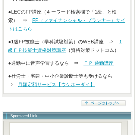
●LECのFP講座（キーワード検索欄で「1級」と検
索） ⇒
FP（ファイナンシャル・プランナー）サイ
トはこちら
●1級FP技能士（学科試験対策）のWEB講座 ⇒
１
級ＦＰ技能士資格対策講座
（資格対策ドットコム）
●通勤中に音声学習するなら ⇒
ＦＰ 通勤講座
●社労士・宅建・中小企業診断士等も受けるなら
⇒
月額定額サービス【ウケホーダイ】
Sponsored Link