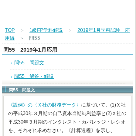
TOP
＞
1級FP学科解説
＞
2019年1月学科試験 応
用編
＞
問55
問55 2019年1月応用
問55 問題文
問55 解答・解説
問55 問題文
《設例》の〈Ｘ社の財務データ〉
に基づいて、(1)Ｘ社
の平成30年３月期の自己資本当期純利益率と(2)Ｘ社の
平成30年３月期のインタレスト・カバレッジ・レシオ
を、それぞれ求めなさい。〔計算過程〕を示し、