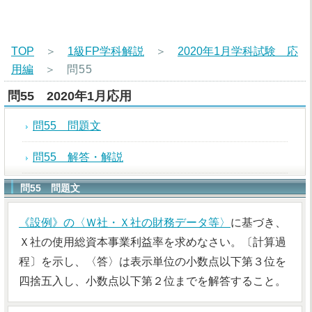
TOP
＞
1級FP学科解説
＞
2020年1月学科試験 応
用編
＞
問55
問55 2020年1月応用
問55 問題文
問55 解答・解説
問55 問題文
《設例》の〈Ｗ社・Ｘ社の財務データ等〉
に基づき、
Ｘ社の使用総資本事業利益率を求めなさい。〔計算過
程〕を示し、〈答〉は表示単位の小数点以下第３位を
四捨五入し、小数点以下第２位までを解答すること。