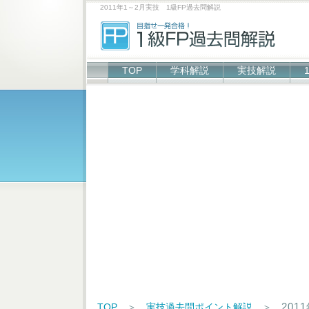
2011年1～2月実技 1級FP過去問解説
TOP
学科解説
実技解説
201
TOP
＞
実技過去問ポイント解説
＞