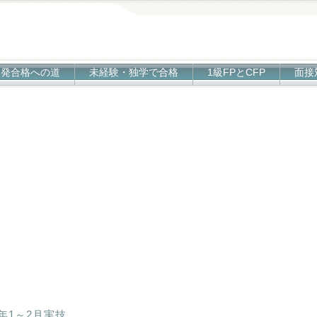
1発合格への道
未経験・独学で合格
1級FPとCFP
面接
1年1～2月実技