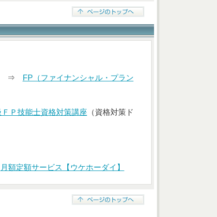
索） ⇒
FP（ファイナンシャル・プラン
級ＦＰ技能士資格対策講座
（資格対策ド
⇒
月額定額サービス【ウケホーダイ】