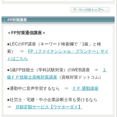
FP対策講座
＜FP対策通信講座＞
●LECのFP講座（キーワード検索欄で「1級」と検
索） ⇒
FP（ファイナンシャル・プランナー）サイ
トはこちら
●1級FP技能士（学科試験対策）のWEB講座 ⇒
１
級ＦＰ技能士資格対策講座
（資格対策ドットコム）
●通勤中に音声学習するなら ⇒
ＦＰ 通勤講座
●社労士・宅建・中小企業診断士等も受けるなら
⇒
月額定額サービス【ウケホーダイ】