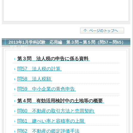
2013年1月学科試験 応用編 第３問～第５問（問57～問65）
解答と解説
第３問 法人税の申告に係る資料
問57 法人税の計算
問58 法人税額
問59 中小企業の青色申告
第４問 有効活用検討中の土地等の概要
問60 不動産の取引方法と売買契約
問61 建ぺい率と容積率の上限
問62 不動産の鑑定評価手法