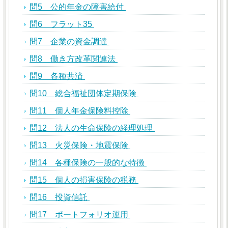
問5 公的年金の障害給付
問6 フラット35
問7 企業の資金調達
問8 働き方改革関連法
問9 各種共済
問10 総合福祉団体定期保険
問11 個人年金保険料控除
問12 法人の生命保険の経理処理
問13 火災保険・地震保険
問14 各種保険の一般的な特徴
問15 個人の損害保険の税務
問16 投資信託
問17 ポートフォリオ運用