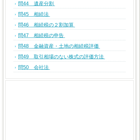
問44 遺産分割
問45 相続法
問46 相続税の２割加算
問47 相続税の申告
問48 金融資産・土地の相続税評価
問49 取引相場のない株式の評価方法
問50 会社法