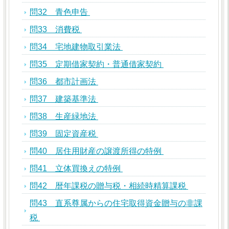
問32 青色申告
問33 消費税
問34 宅地建物取引業法
問35 定期借家契約・普通借家契約
問36 都市計画法
問37 建築基準法
問38 生産緑地法
問39 固定資産税
問40 居住用財産の譲渡所得の特例
問41 立体買換えの特例
問42 暦年課税の贈与税・相続時精算課税
問43 直系尊属からの住宅取得資金贈与の非課
税